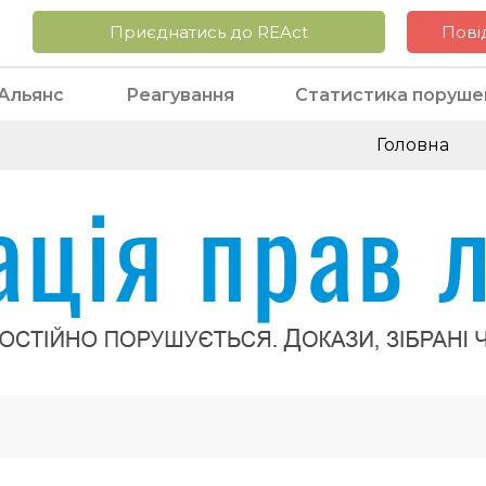
Приєднатись до REAct
Пові
Альянс
Реагування
Статистика поруше
Головна