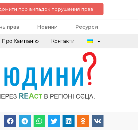
домити про випадок порушення прав
нь прав
Новини
Ресурси
Про Кампанію
Контакти