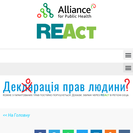
<<
На Головну